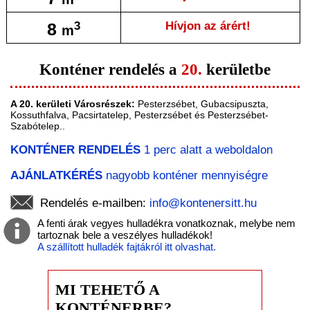
8
Hívjon az árért!
3
m
Konténer rendelés a
20.
kerületbe
A 20. kerületi Városrészek:
Pesterzsébet, Gubacsipuszta,
Kossuthfalva, Pacsirtatelep, Pesterzsébet és Pesterzsébet-
Szabótelep..
KONTÉNER RENDELÉS
1 perc alatt a weboldalon
AJÁNLATKÉRÉS
nagyobb konténer mennyiségre
Rendelés e-mailben:
info@kontenersitt.hu
A fenti árak vegyes hulladékra vonatkoznak, melybe nem
tartoznak bele a veszélyes hulladékok!
A szállított hulladék fajtákról itt olvashat.
MI TEHETŐ A
KONTÉNERBE?