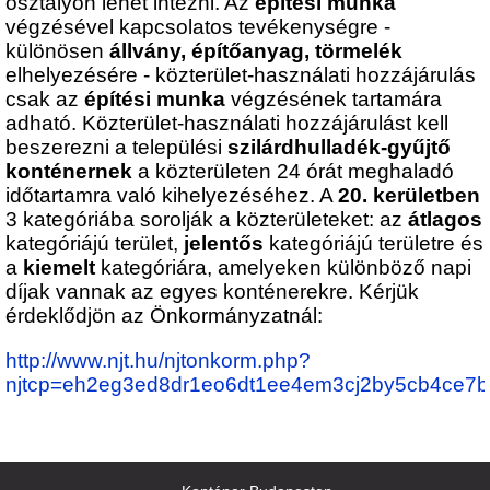
osztályon lehet intézni. Az
építési munka
végzésével kapcsolatos tevékenységre -
különösen
állvány, építőanyag, törmelék
elhelyezésére - közterület-használati hozzájárulás
csak az
építési munka
végzésének tartamára
adható. Közterület-használati hozzájárulást kell
beszerezni a települési
szilárdhulladék-gyűjtő
konténernek
a közterületen 24 órát meghaladó
időtartamra való kihelyezéséhez. A
20. kerületben
3 kategóriába sorolják a közterületeket: az
átlagos
kategóriájú terület,
jelentős
kategóriájú területre és
a
kiemelt
kategóriára, amelyeken különböző napi
díjak vannak az egyes konténerekre. Kérjük
érdeklődjön az Önkormányzatnál:
http://www.njt.hu/njtonkorm.php?
njtcp=eh2eg3ed8dr1eo6dt1ee4em3cj2by5cb4ce7b