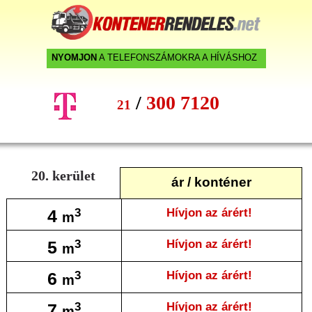
NYOMJON
A TELEFONSZÁMOKRA A HÍVÁSHOZ
/
300 7120
21
20.
kerület
ár / konténer
4
Hívjon az árért!
3
m
5
Hívjon az árért!
3
m
6
Hívjon az árért!
3
m
7
Hívjon az árért!
3
m